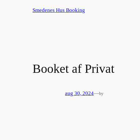
Spring
Smedenes Hus Booking
til
indhold
Booket af Privat
aug 30, 2024
—
by