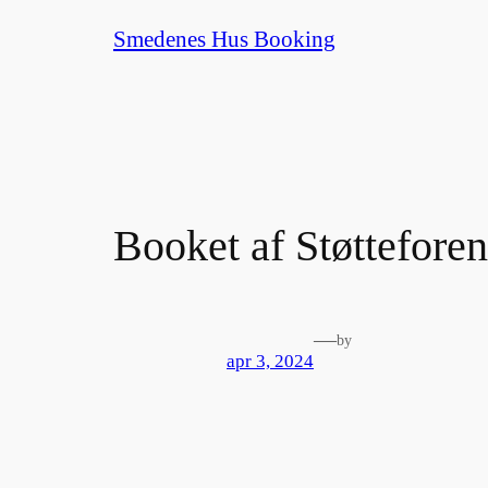
Spring
Smedenes Hus Booking
til
indhold
Booket af Støttefor
—
by
apr 3, 2024