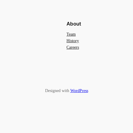
About
Team
History
Careers
Designed with
WordPress