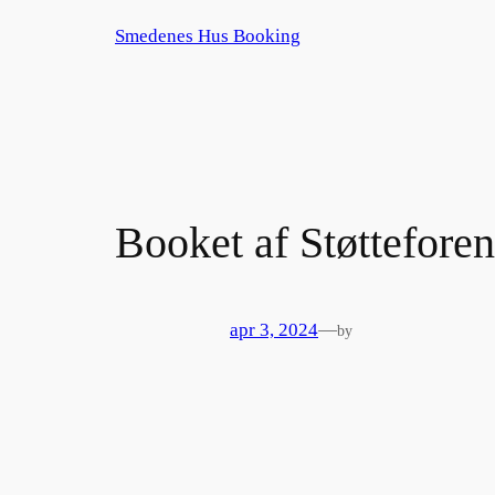
Spring
Smedenes Hus Booking
til
indhold
Booket af Støttefor
apr 3, 2024
—
by