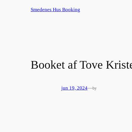
Spring
Smedenes Hus Booking
til
indhold
Booket af Tove Krist
jun 19, 2024
—
by