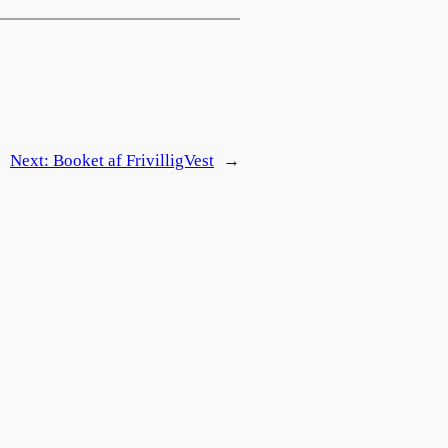
Next:
Booket af FrivilligVest
→