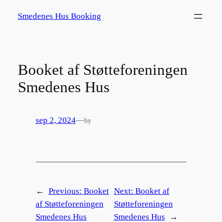
Spring
Smedenes Hus Booking
til
indhold
Booket af Støtteforeningen
Smedenes Hus
sep 2, 2024
—
by
←
Previous:
Booket
Next:
Booket af
af Støtteforeningen
Støtteforeningen
Smedenes Hus
Smedenes Hus
→