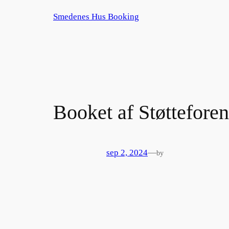
Spring
Smedenes Hus Booking
til
indhold
Booket af Støttefor
sep 2, 2024
—
by