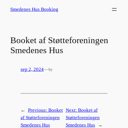
Spring
Smedenes Hus Booking
til
indhold
Booket af Støtteforeningen
Smedenes Hus
sep 2, 2024
—
by
←
Previous:
Booket
Next:
Booket af
af Støtteforeningen
Støtteforeningen
Smedenes Hus
Smedenes Hus
→