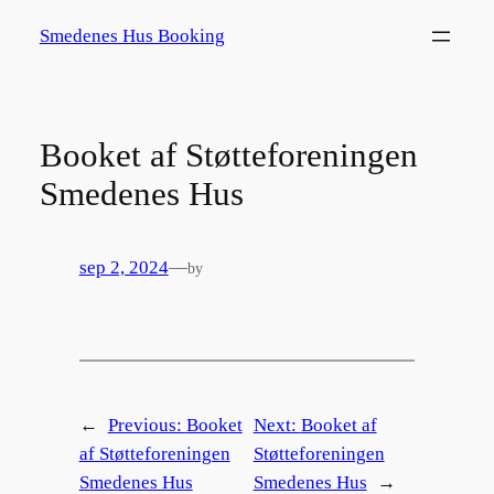
Spring
Smedenes Hus Booking
til
indhold
Booket af Støtteforeningen
Smedenes Hus
sep 2, 2024
—
by
←
Previous:
Booket
Next:
Booket af
af Støtteforeningen
Støtteforeningen
Smedenes Hus
Smedenes Hus
→