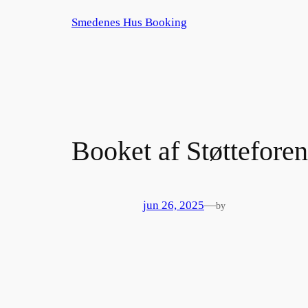
Spring
Smedenes Hus Booking
til
indhold
Booket af Støttefor
jun 26, 2025
—
by