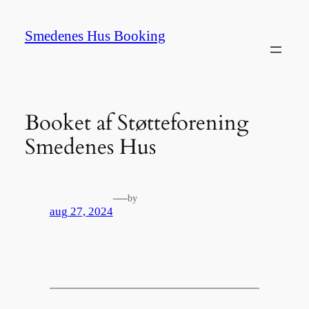
Spring
til
Smedenes Hus Booking
indhold
Booket af Støtteforening
Smedenes Hus
—
by
aug 27, 2024