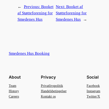
←
Previous:
Booket
Next:
Booket af
af Støtteforening for
Støtteforening for
Smedenes Hus
Smedenes Hus
→
Smedenes Hus Booking
About
Privacy
Social
Team
Privatlivspolitik
Facebook
History
Handelsbetingelser
Instagram
Careers
Kontakt os
Twitter/X