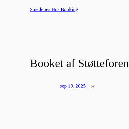
Spring
Smedenes Hus Booking
til
indhold
Booket af Støttefore
sep 10, 2025
—
by