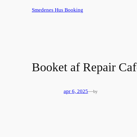
Spring
Smedenes Hus Booking
til
indhold
Booket af Repair Caf
apr 6, 2025
—
by