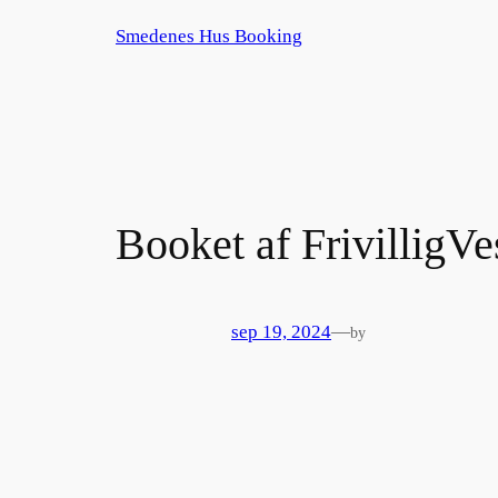
Spring
Smedenes Hus Booking
til
indhold
Booket af FrivilligVe
sep 19, 2024
—
by