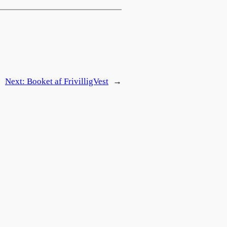
Next:
Booket af FrivilligVest
→