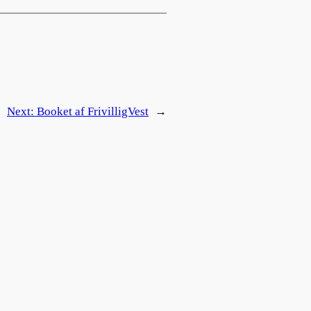
Next:
Booket af FrivilligVest
→