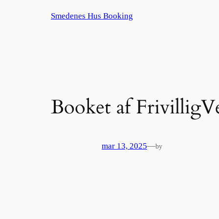
Spring
Smedenes Hus Booking
til
indhold
Booket af FrivilligV
mar 13, 2025
—
by