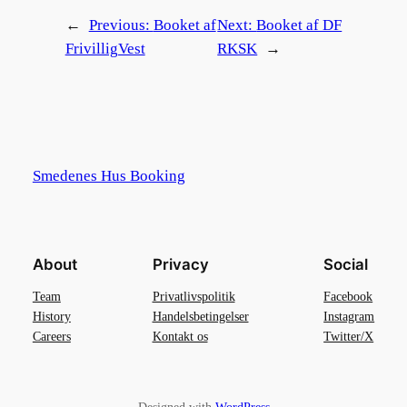
←
Previous:
Booket af
Next:
Booket af DF
FrivilligVest
RKSK
→
Smedenes Hus Booking
About
Privacy
Social
Team
Privatlivspolitik
Facebook
History
Handelsbetingelser
Instagram
Careers
Kontakt os
Twitter/X