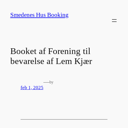
Spring
til
Smedenes Hus Booking
indhold
Booket af Forening til
bevarelse af Lem Kjær
—
by
feb 1, 2025